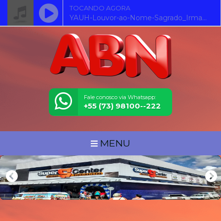
TOCANDO AGORA
YAUH-Louvor-ao-Nome-Sagrado_Irmao-Jeiel
Fale conosco via Whatsapp:
+55 (73) 98100--222
MENU