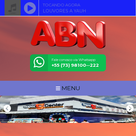
TOCANDO AGORA
LOUVORES A YAUH
Fale conosco via Whatsapp:
+55 (73) 98100--222
MENU