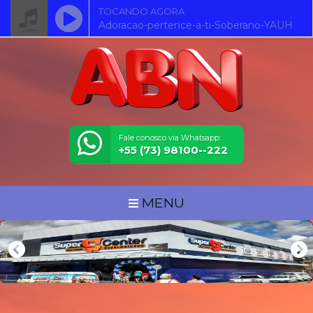
TOCANDO AGORA
Adoracao-pertence-a-ti-Soberano-YAUH
Fale conosco via Whatsapp:
+55 (73) 98100--222
MENU